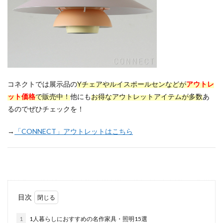
コネクトでは展示品の
Yチェアやルイスポールセン
などが
アウトレ
ット価格
で販売中！
他にも
お得なアウトレットアイテムが多数
あ
るのでぜひチェックを！
→
「CONNECT」アウトレットはこちら
目次
1
1人暮らしにおすすめの名作家具・照明15選