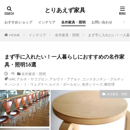
とりあえず家具
おすすめショップ
インテリア
名作家具・照明
お問い合わせ
HOME
インテリア
名作家具・照明
まず手に入れたい！一人暮
まず手に入れたい！一人暮らしにおすすめの名作家
具・照明16選
名作家具・照明
HAY
,
アルネ・ヤコブセン
,
アルヴァ・アアルト
,
コンスタンチン・グルチッ
チ
,
ハンス・Ｊ・ウェグナー
,
ルイス・ポールセン
,
名作シリーズ
,
柳宗理
名作家具・照明