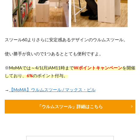
スツール60よりさらに安定感あるデザインのウルムスツール。
使い勝手が良いので1つあるととても便利ですよ。
※
MoMAでは～4/1(月)AM11時まで
Wポイントキャンペーン
を開催
しており、
6%
のポイント付与。
→
【MoMA】ウルムスツール / マックス・ビル
「ウルムスツール」詳細はこちら