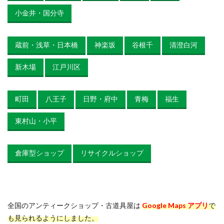
小金井・国分寺
蔵前・浅草・日本橋
神楽坂
谷根千
清澄白河
新木場
江戸川区
町田
八王子
日野・府中
青梅
福生
東村山・小平
倉庫型ショップ
リサイクルショップ
全国のアンティークショップ・古道具屋は
Google Maps アプリ
で
も見られるようにしました。