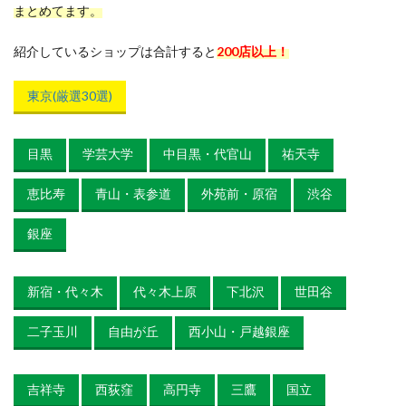
まとめてます。
紹介しているショップは合計すると
200店以上！
東京(厳選30選)
目黒
学芸大学
中目黒・代官山
祐天寺
恵比寿
青山・表参道
外苑前・原宿
渋谷
銀座
新宿・代々木
代々木上原
下北沢
世田谷
二子玉川
自由が丘
西小山・戸越銀座
吉祥寺
西荻窪
高円寺
三鷹
国立