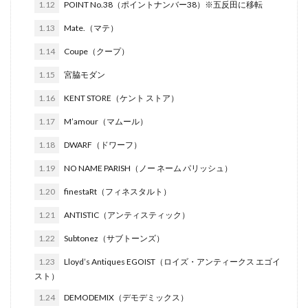
1.12
POINT No.38（ポイントナンバー38）※五反田に移転
1.13
Mate.（マテ）
1.14
Coupe（クープ）
1.15
宮脇モダン
1.16
KENT STORE（ケント ストア）
1.17
M’amour（マムール）
1.18
DWARF（ドワーフ）
1.19
NO NAME PARISH（ノー ネーム パリッシュ）
1.20
finestaRt（フィネスタルト）
1.21
ANTISTIC（アンティスティック）
1.22
Subtonez（サブトーンズ）
1.23
Lloyd’s Antiques EGOIST（ロイズ・アンティークス エゴイ
スト）
1.24
DEMODEMIX（デモデミックス）