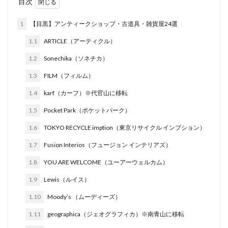
目次
1
【目黒】アンティークショップ・古道具・雑貨屋24選
1.1
ARTICLE（アーティクル）
1.2
Sonechika（ソネチカ）
1.3
FILM（フィルム）
1.4
karf（カーフ）※代官山に移転
1.5
Pocket Park（ポケットパーク）
1.6
TOKYO RECYCLE imption（東京リサイクル インプション）
1.7
Fusion Interios（フュージョン インテリアズ）
1.8
YOU ARE WELCOME（ユーアーウェルカム）
1.9
Lewis（ルイス）
1.10
Moody’s （ムーディーズ）
1.11
geographica（ジェオグラフィカ）※南青山に移転