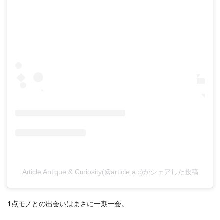
Article Antique & Curiosity(@article.a.c)がシェアした投稿
1点モノとの出会いはまさに一期一会。