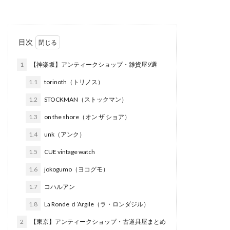
目次
1
【神楽坂】アンティークショップ・雑貨屋9選
1.1
torinoth（トリノス）
1.2
STOCKMAN（ストックマン）
1.3
on the shore（オン ザ ショア）
1.4
unk（アンク）
1.5
CUE vintage watch
1.6
jokogumo（ヨコグモ）
1.7
コハルアン
1.8
La Ronde ｄ’Argile（ラ・ロンダジル）
2
【東京】アンティークショップ・古道具屋まとめ