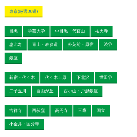
東京(厳選30選)
目黒
学芸大学
中目黒・代官山
祐天寺
恵比寿
青山・表参道
外苑前・原宿
渋谷
銀座
新宿・代々木
代々木上原
下北沢
世田谷
二子玉川
自由が丘
西小山・戸越銀座
吉祥寺
西荻窪
高円寺
三鷹
国立
小金井・国分寺