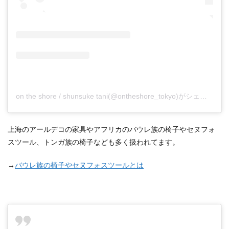
on the shore / shunsuke tani(@ontheshore_tokyo)がシェアした投稿
上海のアールデコの家具やアフリカのバウレ族の椅子やセヌフォ
スツール、トンガ族の椅子なども多く扱われてます。
→
バウレ族の椅子やセヌフォスツールとは