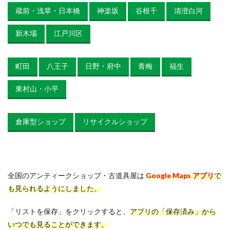
蔵前・浅草・日本橋
神楽坂
谷根千
清澄白河
新木場
江戸川区
町田
八王子
日野・府中
青梅
福生
東村山・小平
倉庫型ショップ
リサイクルショップ
全国のアンティークショップ・古道具屋は
Google Maps アプリ
で
も見られるようにしました。
「リストを保存」をクリックすると、
アプリの「保存済み」から
いつでも見ることができます。