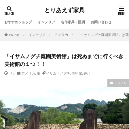
とりあえず家具
おすすめショップ
インテリア
名作家具・照明
お問い合わせ
HOME
インテリア
アメリカ
「イサムノグチ庭園美術館」は死
「イサムノグチ庭園美術館」は死ぬまでに行くべき
美術館の１つ！！
アメリカ
,
旅
イサム・ノグチ
,
美術館
,
香川
アメリカ