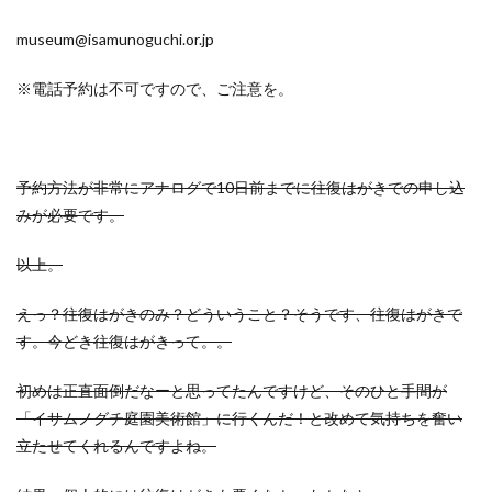
museum@isamunoguchi.or.jp
※電話予約は不可ですので、ご注意を。
予約方法が非常にアナログで10日前までに往復はがきでの申し込
みが必要です。
以上。
えっ？往復はがきのみ？どういうこと？そうです、往復はがきで
す。今どき往復はがきって。。
初めは正直面倒だなーと思ってたんですけど、そのひと手間が
「イサムノグチ庭園美術館」に行くんだ！と改めて気持ちを奮い
立たせてくれるんですよね。