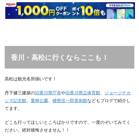
香川・高松に行くならここも！
高松は観光名所揃いです！
丹下健三建築の
旧香川県庁舎
や
旧香川県立体育館
、
ジョージナカ
シマ記念館
、
栗林公園
、
猪熊弦一郎美術館
などもブログで紹介し
てます。
どこも行ってほしいところばかりですので、一度のぞいてみてく
ださい。絶対後悔させません！！