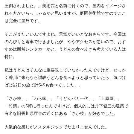
圧倒されました。。美術館と名前に付くので、屋内をイメージさ
れる方がいらっしゃるかと思いますが、庭園美術館ですのでここ
は完全に屋外です。
そこがまたいいんですよね。天気がいいとなおさらです。今回は
のんびりと電車で行きましたが、ややアクセスが悪いので、おす
すめは断然レンタカーかと。うどんの食べ歩きも考えている人は
特に。
私はうどんはそんなに重要視していなかったんですけど、せっか
く香川に来たなら讃岐うどんを食べようと思っていたら、気づけ
ば1泊2日の旅で計5杯も食べてました。。
「さか枝」、「わら家」、「うどんバカ一代」、「上原屋」、
「竹清」の5軒に行ったんですけど、個人的には丹下健三の建築で
有名な旧香川県庁舎の近くにある「さか枝」が好きでした。
大衆的な感じがノスタルジックでたまりませんでした。