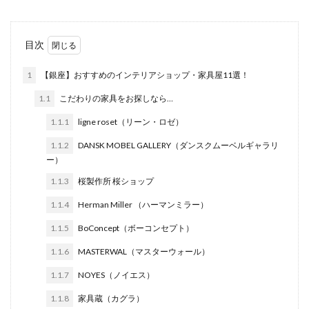
目次
1
【銀座】おすすめのインテリアショップ・家具屋11選！
1.1
こだわりの家具をお探しなら…
1.1.1
ligne roset（リーン・ロゼ）
1.1.2
DANSK MOBEL GALLERY（ダンスクムーベルギャラリ
ー）
1.1.3
桜製作所 桜ショップ
1.1.4
Herman Miller （ハーマンミラー）
1.1.5
BoConcept（ボーコンセプト）
1.1.6
MASTERWAL（マスターウォール）
1.1.7
NOYES（ノイエス）
1.1.8
家具蔵（カグラ）