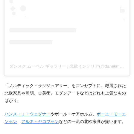
ダンスク ムーベル ギャラリー | 北欧インテリア(@danskmobelgallery)がシェアした投稿
「ノルディック・ラグジュアリー」をコンセプトに、厳選された
北欧家具や照明、古美術、モダンアートなどはどれも上質なもの
ばかり。
ハンス・Ｊ・ウェグナー
やポール・ケアホルム、
ボーエ・モーエ
ンセン
、
アルネ・ヤコブセン
などの一流の北欧家具が揃います。