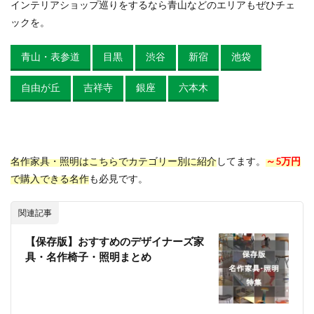
インテリアショップ巡りをするなら青山などのエリアもぜひチェ
ックを。
青山・表参道
目黒
渋谷
新宿
池袋
自由が丘
吉祥寺
銀座
六本木
名作家具・照明はこちらでカテゴリー別に紹介
してます。
～5万円
で購入できる名作
も必見です。
関連記事
【保存版】おすすめのデザイナーズ家
具・名作椅子・照明まとめ