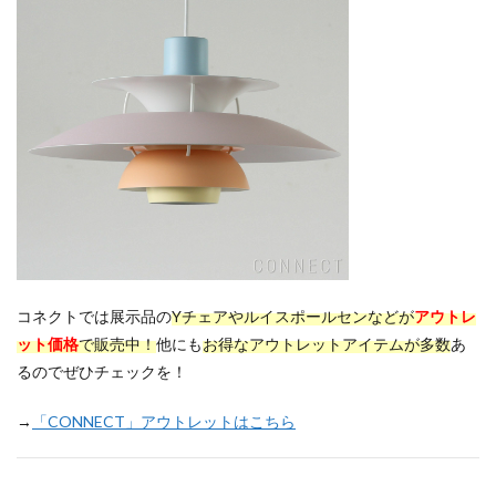
コネクトでは展示品の
Yチェアやルイスポールセン
などが
アウトレ
ット価格
で販売中！
他にも
お得なアウトレットアイテムが多数
あ
るのでぜひチェックを！
→
「CONNECT」アウトレットはこちら