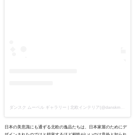
ダンスク ムーベル ギャラリー | 北欧インテリア(@danskmobelgallery)がシェアした投稿
日本の美意識にも通ずる北欧の逸品たちは、日本家屋のためにデ
ザインされたのではと錯覚するほど相性がいいのは意外と知られ