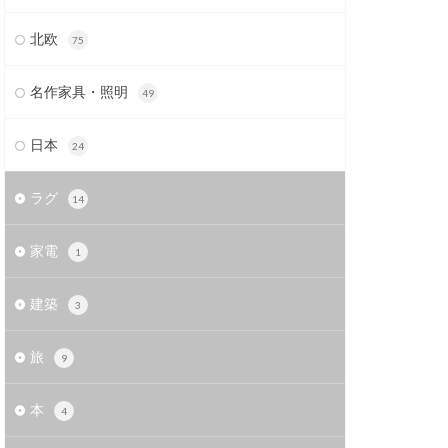
北欧
75
名作家具・照明
49
日本
24
ラグ
14
家電
1
建築
3
旅
9
本
4