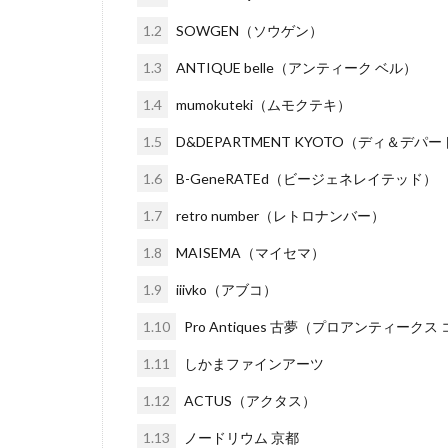
1.2
SOWGEN（ソウゲン）
1.3
ANTIQUE belle（アンティーク ベル）
1.4
mumokuteki（ムモクテキ）
1.5
D&DEPARTMENT KYOTO（ディ＆デパ
1.6
B-GeneRATEd（ビージェネレイテッド）
1.7
retro number（レトロナンバー）
1.8
MAISEMA（マイセマ）
1.9
iiivko（アブコ）
1.10
Pro Antiques 古夢（プロアンティークス
1.11
しかまファインアーツ
1.12
ACTUS（アクタス）
1.13
ノードリウム 京都