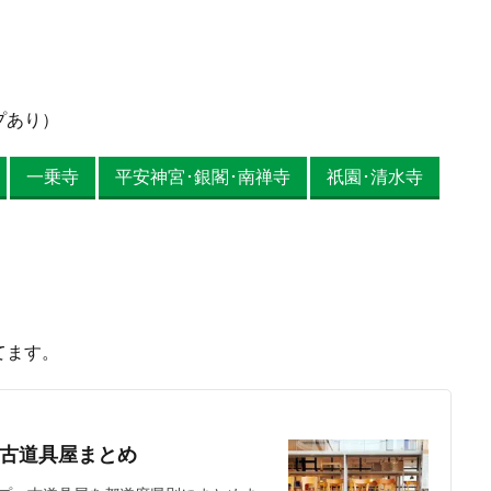
プあり）
一乗寺
平安神宮･銀閣･南禅寺
祇園･清水寺
てます。
古道具屋まとめ