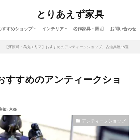
とりあえず家具
おすすめショップ
インテリア
名作家具・照明
お問い合わせ
インテリアショップ
アンティークショップ
北欧ヴィンテージショップ
オンラインショップ
北欧
ヨーロッパ
バウハウス
アメリカ
アフリカ
日本
【河原町・烏丸エリア】おすすめのアンティークショップ、古道具屋15選
おすすめのアンティークショ
京都)
,
京都
アンティークショップ