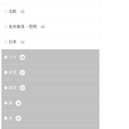
北欧
75
名作家具・照明
49
日本
24
ラグ
14
家電
1
建築
3
旅
9
本
4