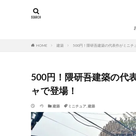
HOME
建築
500円！隈研吾建築の代表作がミニチ
500円！隈研吾建築の
ャで登場！
建築
ミニチュア
,
建築