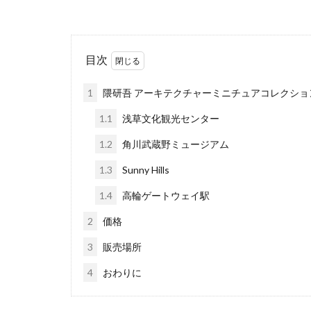
目次
1
隈研吾 アーキテクチャーミニチュアコレクショ
1.1
浅草文化観光センター
1.2
角川武蔵野ミュージアム
1.3
Sunny Hills
1.4
高輪ゲートウェイ駅
2
価格
3
販売場所
4
おわりに