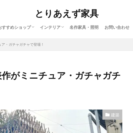
とりあえず家具
おすすめショップ
インテリア
名作家具・照明
お問い合わせ
インテリアショップ
アンティークショップ
北欧ヴィンテージショップ
オンラインショップ
北欧
ヨーロッパ
バウハウス
アメリカ
アフリカ
日本
ュア・ガチャガチャで登場！
代表作がミニチュア・ガチャガチ
建築