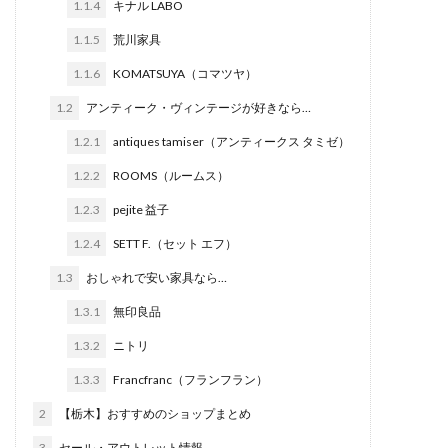
1.1.4
キナル LABO
1.1.5
荒川家具
1.1.6
KOMATSUYA（コマツヤ）
1.2
アンティーク・ヴィンテージが好きなら…
1.2.1
antiques tamiser（アンティークス タミゼ）
1.2.2
ROOMS（ルームス）
1.2.3
pejite 益子
1.2.4
SETT F.（セット エフ）
1.3
おしゃれで安い家具なら…
1.3.1
無印良品
1.3.2
ニトリ
1.3.3
Francfranc（フランフラン）
2
【栃木】おすすめのショップまとめ
3
セール・アウトレット情報