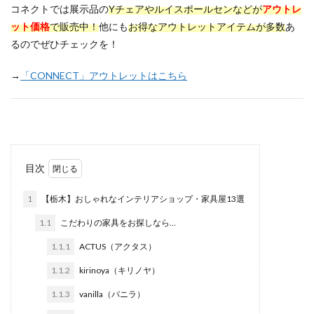
コネクトでは展示品の
Yチェアやルイスポールセン
などが
アウトレ
ット価格
で販売中！
他にも
お得なアウトレットアイテムが多数
あ
るのでぜひチェックを！
→
「CONNECT」アウトレットはこちら
目次
1
【栃木】おしゃれなインテリアショップ・家具屋13選
1.1
こだわりの家具をお探しなら…
1.1.1
ACTUS（アクタス）
1.1.2
kirinoya（キリノヤ）
1.1.3
vanilla（バニラ）