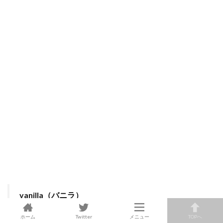
vanilla（バニラ）
ホーム
Twitter
メニュー
TOPへ
宇都宮にある人気のインテリアショップ「vanilla（バニラ）」