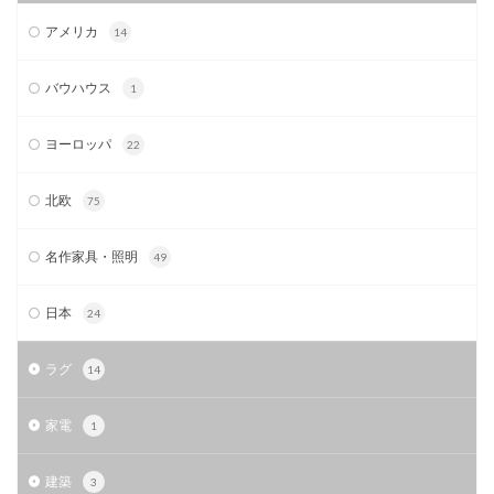
アメリカ
14
バウハウス
1
ヨーロッパ
22
北欧
75
名作家具・照明
49
日本
24
ラグ
14
家電
1
建築
3