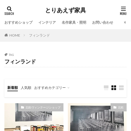
とりあえず家具
おすすめショップ
インテリア
名作家具・照明
お問い合わせ
HOME
フィンランド
TAG
フィンランド
新着順
人気順
おすすめカテゴリー
名作家具・照明
インテリア
インテリアショップ
アンティークショップ
北欧ヴィンテージショップ
SALE
旅
北欧ヴィンテージショップ
北欧