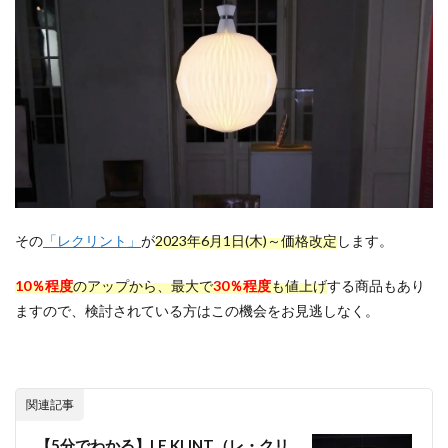
その
「レクリント」
が
2023年6月1日(木)～
価格改定
します。
10％程度
のアップから、最大で
30％程度
も値上げ
する商品もあり
ますので、検討されている方はこの機会をお見逃しなく。
関連記事
【5分でわかる】LE KLINT（レ・クリ