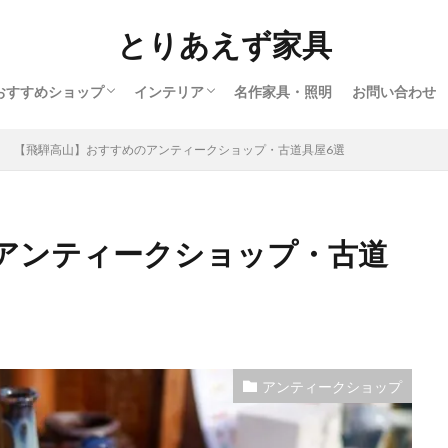
とりあえず家具
おすすめショップ
インテリア
名作家具・照明
お問い合わせ
インテリアショップ
アンティークショップ
北欧ヴィンテージショップ
オンラインショップ
北欧
ヨーロッパ
バウハウス
アメリカ
アフリカ
日本
【飛騨高山】おすすめのアンティークショップ・古道具屋6選
アンティークショップ・古道
アンティークショップ