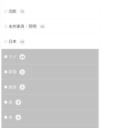
北欧
75
名作家具・照明
49
日本
24
ラグ
14
家電
1
建築
3
旅
9
本
4