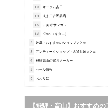
1.3
オータム吉日
1.4
ゑま庄古民芸店
1.5
古美術 サンガワ
1.6
Kitani（キタニ）
2
岐阜・おすすめのショップまとめ
3
アンティークショップ・古道具屋まとめ
4
飛騨高山の家具メーカー
5
セール情報
6
おわりに
【飛騨・高山】おすすめの