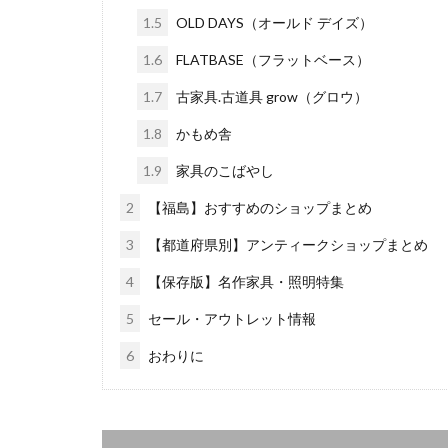
1.5
OLD DAYS（オールド デイズ）
1.6
FLATBASE（フラットベース）
1.7
古家具.古道具 grow（グロウ）
1.8
かもめ舎
1.9
家具のこばやし
2
【福島】おすすめのショップまとめ
3
【都道府県別】アンティークショップまとめ
4
【保存版】名作家具・照明特集
5
セール・アウトレット情報
6
おわりに