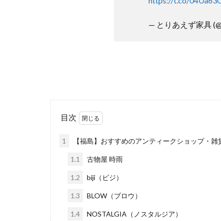
https://t.co/04Ua63
— とりあえず家具 (@ka
目次
1
【福島】おすすめのアンティークショップ・雑
1.1
古物屋 時雨
1.2
biji（ビジ）
1.3
BLOW（ブロウ）
1.4
NOSTALGIA（ノスタルジア）