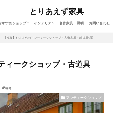
とりあえず家具
おすすめショップ
インテリア
名作家具・照明
お問い合わせ
インテリアショップ
アンティークショップ
北欧ヴィンテージショップ
オンラインショップ
北欧
ヨーロッパ
バウハウス
アメリカ
アフリカ
日本
【福島】おすすめのアンティークショップ・古道具屋・雑貨屋9選
ティークショップ・古道具
福島
アンティークショップ