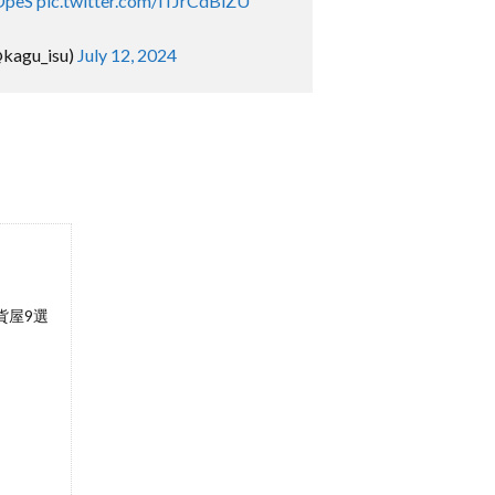
OpeS
pic.twitter.com/iTJrCdBiZU
gu_isu)
July 12, 2024
貨屋9選