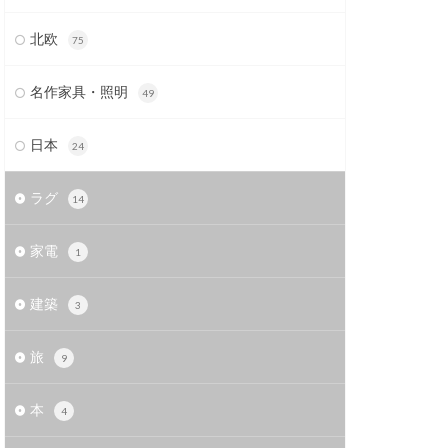
北欧
75
名作家具・照明
49
日本
24
ラグ
14
家電
1
建築
3
旅
9
本
4