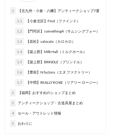
1
【北九州・小倉・八幡】アンティークショップ7選
1.1
【小倉北区】Find（ファインド）
1.2
【門司区】something4（サムシングフォー）
1.3
【若松】calocalo（カロカロ）
1.4
【築上郡】Milk Hall（ミルクホール）
1.5
【築上郡】BRINDLE（ブリンドル）
1.6
【豊前】N factory（エヌ ファクトリー）
1.7
【中間】REALLY ROSIE（リアリー ロージー）
2
【福岡】おすすめのショップまとめ
3
アンティークショップ・古道具屋まとめ
4
セール・アウトレット情報
5
おわりに