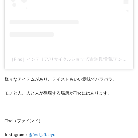
［Find］インテリア/リサイクルショップ/古道具/骨董/アンティーク/家具/古本/北九州/小倉/福岡(@find_kitakyu)がシェアした投稿
様々なアイテムがあり、テイストもいい意味でバラバラ。
モノと人、人と人が循環する場所がFindにはあります。
Find（ファインド）
Instagram：
@find_kitakyu