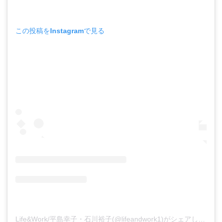
この投稿をInstagramで見る
Life&Work/平島幸子・石川裕子(@lifeandwork1)がシェアした投稿