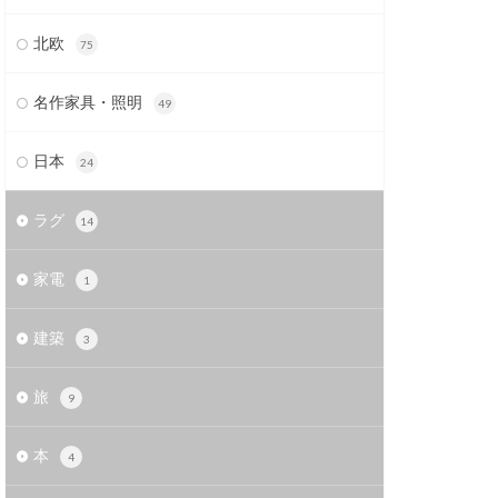
北欧
75
名作家具・照明
49
日本
24
ラグ
14
家電
1
建築
3
旅
9
本
4