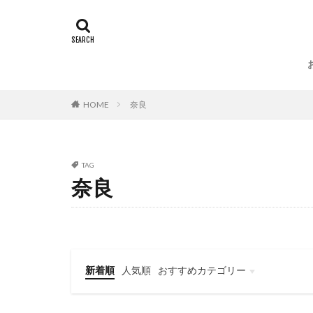
HOME
奈良
TAG
奈良
新着順
人気順
おすすめカテゴリー
名作家具・照明
インテリア
インテリアショップ
アンティークショップ
北欧ヴィンテージショップ
SALE
旅