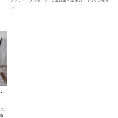
[…]
ップ
・
した
道