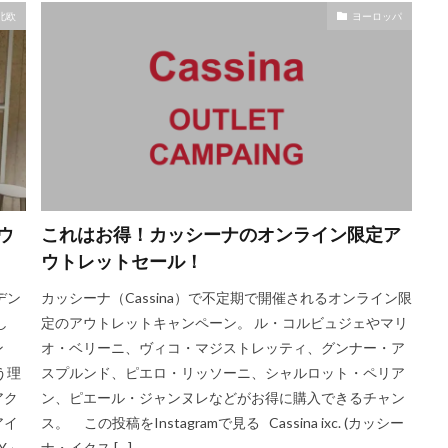
北欧
ヨーロッパ
ウ
これはお得！カッシーナのオンライン限定ア
ウトレットセール！
デン
カッシーナ（Cassina）で不定期で開催されるオンライン限
し
定のアウトレットキャンペーン。 ル・コルビュジェやマリ
ン
オ・ベリーニ、ヴィコ・マジストレッティ、グンナー・ア
う理
スプルンド、ピエロ・リッソーニ、シャルロット・ペリア
アク
ン、ピエール・ジャンヌレなどがお得に購入できるチャン
アイ
ス。 この投稿をInstagramで見る Cassina ixc. (カッシー
Y」
ナ・イクス […]