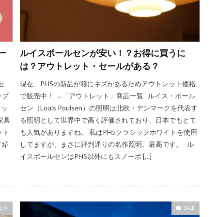
ー
ルイスポールセンが安い！？お得に買うに
は？アウトレット・セールがある？
セ
現在、PH5の新品が箱にキズがあるためアウトレット価格
ップ
で販売中！ →「アウトレット」商品一覧 ルイス・ポール
レッ
セン（Louis Poulsen）の照明は北欧・デンマークを代表す
家具
る照明として世界中で高く評価されており、日本でもとて
ット
も人気がありますね。 私はPH5クラシックホワイトを使用
て紹
してますが、まさに評判通りの名作照明。最高です。 ル
イスポールセンはPH5以外にもスノーボ […]
日本
SALE