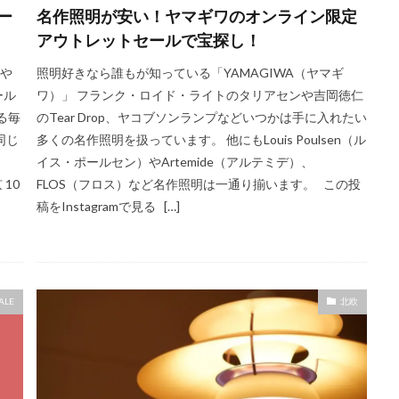
ー
名作照明が安い！ヤマギワのオンライン限定
アウトレットセールで宝探し！
品や
照明好きなら誰もが知っている「YAMAGIWA（ヤマギ
ール
ワ）」 フランク・ロイド・ライトのタリアセンや吉岡徳仁
る毎
のTear Drop、ヤコブソンランプなどいつかは手に入れたい
同じ
多くの名作照明を扱っています。 他にもLouis Poulsen（ル
イス・ポールセン）やArtemide（アルテミデ）、
 10
FLOS（フロス）など名作照明は一通り揃います。 この投
稿をInstagramで見る […]
ALE
北欧