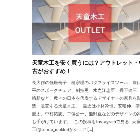
天童木工を安く買うには？アウトレット・
古がおすすめ！
長大作の低座椅子、柳宗理のバタフライスツール、豊
平のスポークチェア、剣持勇、水之江忠臣、丹下健三
崎新など、数々の日本を代表するデザイナーの家具を
造・販売する天童木工。 最近は小林幹也、安積伸、清
慶太、中村拓志、二俣公一、熊野亘などのデザインの
も手がけています。 この投稿をInstagramで見る 天
工(@tendo_mokko)がシェア […]