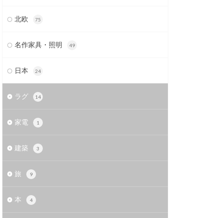
北欧
75
名作家具・照明
49
日本
24
ラグ
14
家電
1
建築
3
旅
9
本
4