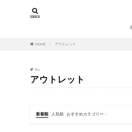
HOME
アウトレット
TAG
アウトレット
新着順
人気順
おすすめカテゴリー
名作家具・照明
インテリア
インテリアショップ
アンティークショップ
北欧ヴィンテージショップ
SALE
旅